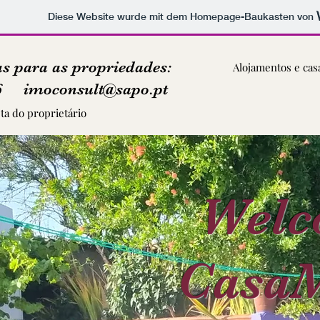
Diese Website wurde mit dem Homepage-Baukasten von
as para as propriedades:
Alojamentos e cas
 66 imoconsult@sapo.pt
eta do
proprietário
Welc
CasaM