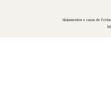
Alojamentos e casas de Feri
ht